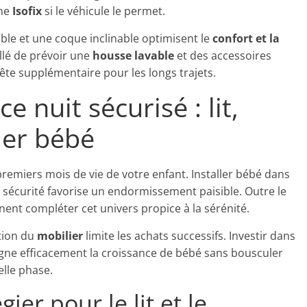
ème
Isofix
si le véhicule le permet.
able et une coque inclinable optimisent le
confort et la
illé de prévoir une
housse lavable
et des accessoires
te supplémentaire pour les longs trajets.
nuit sécurisé : lit,
ier bébé
emiers mois de vie de votre enfant. Installer bébé dans
sécurité favorise un endormissement paisible. Outre le
nent compléter cet univers propice à la sérénité.
ution du
mobilier
limite les achats successifs. Investir dans
gne efficacement la croissance de bébé sans bousculer
elle phase.
gier pour le lit et le