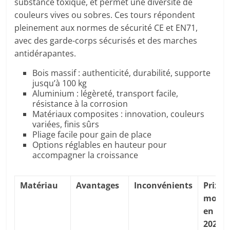
substance toxique, et permet une diversité de
couleurs vives ou sobres. Ces tours répondent
pleinement aux normes de sécurité CE et EN71,
avec des garde-corps sécurisés et des marches
antidérapantes.
Bois massif : authenticité, durabilité, supporte
jusqu’à 100 kg
Aluminium : légèreté, transport facile,
résistance à la corrosion
Matériaux composites : innovation, couleurs
variées, finis sûrs
Pliage facile pour gain de place
Options réglables en hauteur pour
accompagner la croissance
Matériau
Avantages
Inconvénients
Prix
moye
en
2025