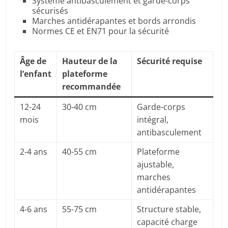
Système antibasculement et garde-corps
sécurisés
Marches antidérapantes et bords arrondis
Normes CE et EN71 pour la sécurité
Âge de
Hauteur de la
Sécurité requise
l’enfant
plateforme
recommandée
12-24
30-40 cm
Garde-corps
mois
intégral,
antibasculement
2-4 ans
40-55 cm
Plateforme
ajustable,
marches
antidérapantes
4-6 ans
55-75 cm
Structure stable,
capacité charge