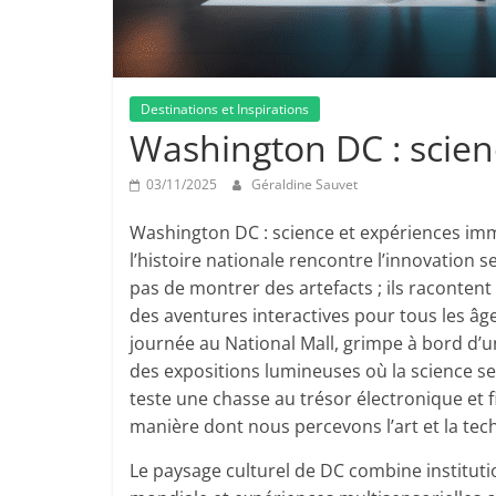
Destinations et Inspirations
Washington DC : scien
03/11/2025
Géraldine Sauvet
Washington DC : science et expériences im
l’histoire nationale rencontre l’innovation s
pas de montrer des artefacts ; ils racontent 
des aventures interactives pour tous les âg
journée au National Mall, grimpe à bord d’u
des expositions lumineuses où la science se
teste une chasse au trésor électronique et f
manière dont nous percevons l’art et la tec
Le paysage culturel de DC combine institut