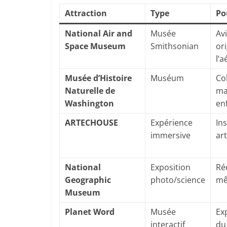
Attraction
Type
Po
National Air and
Musée
Av
Space Museum
Smithsonian
ori
l’
Musée d’Histoire
Muséum
Co
Naturelle de
ma
Washington
en
ARTECHOUSE
Expérience
In
immersive
art
National
Exposition
Ré
Geographic
photo/science
mê
Museum
Planet Word
Musée
Ex
interactif
du