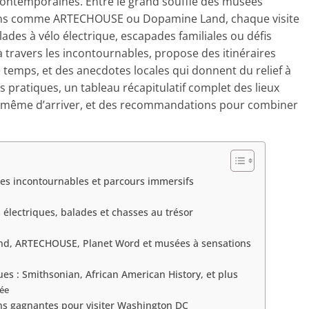
contemporaines. Entre le grand souffle des musées
ions comme ARTECHOUSE ou Dopamine Land, chaque visite
lades à vélo électrique, escapades familiales ou défis
à travers les incontournables, propose des itinéraires
 temps, et des anecdotes locales qui donnent du relief à
s pratiques, un tableau récapitulatif complet des lieux
t même d’arriver, et des recommandations pour combiner
es incontournables et parcours immersifs
 électriques, balades et chasses au trésor
and, ARTECHOUSE, Planet Word et musées à sensations
es : Smithsonian, African American History, et plus
ée
ns gagnantes pour visiter Washington DC