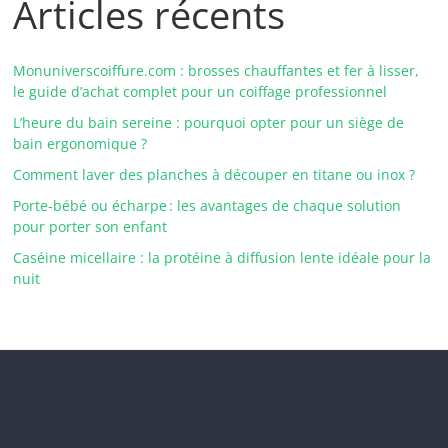
Articles récents
Monuniverscoiffure.com : brosses chauffantes et fer à lisser,
le guide d’achat complet pour un coiffage professionnel
L’heure du bain sereine : pourquoi opter pour un siège de
bain ergonomique ?
Comment laver des planches à découper en titane ou inox ?
Porte-bébé ou écharpe : les avantages de chaque solution
pour porter son enfant
Caséine micellaire : la protéine à diffusion lente idéale pour la
nuit