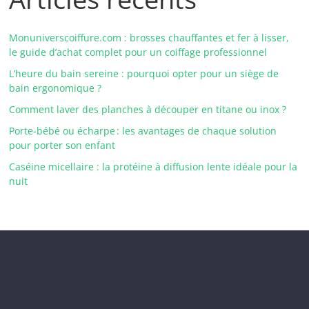
Monuniverscoiffure.com : brosses chauffantes et fer à lisser,
le guide d’achat complet pour un coiffage professionnel
L’heure du bain sereine : pourquoi opter pour un siège de
bain ergonomique ?
Comment laver des planches à découper en titane ou inox ?
Porte-bébé ou écharpe : les avantages de chaque solution
pour porter son enfant
Caséine micellaire : la protéine à diffusion lente idéale pour la
nuit