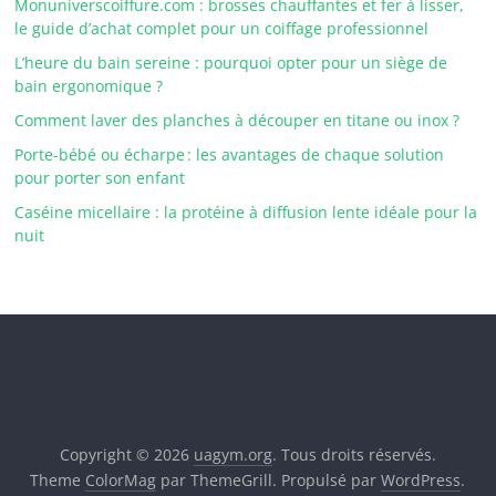
Monuniverscoiffure.com : brosses chauffantes et fer à lisser,
le guide d’achat complet pour un coiffage professionnel
L’heure du bain sereine : pourquoi opter pour un siège de
bain ergonomique ?
Comment laver des planches à découper en titane ou inox ?
Porte-bébé ou écharpe : les avantages de chaque solution
pour porter son enfant
Caséine micellaire : la protéine à diffusion lente idéale pour la
nuit
Copyright © 2026
uagym.org
. Tous droits réservés.
Theme
ColorMag
par ThemeGrill. Propulsé par
WordPress
.