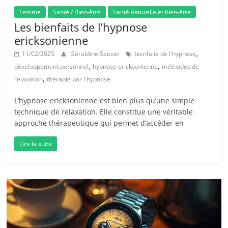
Femme
Santé / Bien-être
Santé naturelle et bien-être
Les bienfaits de l’hypnose
ericksonienne
,
11/02/2025
Géraldine Sauvet
bienfaits de l'hypnose
,
,
développement personnel
hypnose ericksonienne
méthodes de
,
relaxation
thérapie par l'hypnose
L’hypnose ericksonienne est bien plus qu’une simple
technique de relaxation. Elle constitue une véritable
approche thérapeutique qui permet d’accéder en
Lire la suite