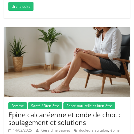
Lire la suite
Femme
Santé / Bien-être
Santé naturelle et bien-être
Epine calcanéenne et onde de choc :
soulagement et solutions
,
14/02/2025
Géraldine Sauvet
douleurs au talon
épine