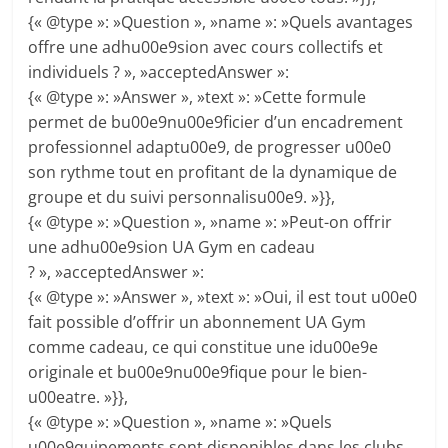
{« @type »: »Question », »name »: »Quels avantages
offre une adhu00e9sion avec cours collectifs et
individuels ? », »acceptedAnswer »:
{« @type »: »Answer », »text »: »Cette formule
permet de bu00e9nu00e9ficier d’un encadrement
professionnel adaptu00e9, de progresser u00e0
son rythme tout en profitant de la dynamique de
groupe et du suivi personnalisu00e9. »}},
{« @type »: »Question », »name »: »Peut-on offrir
une adhu00e9sion UA Gym en cadeau
? », »acceptedAnswer »:
{« @type »: »Answer », »text »: »Oui, il est tout u00e0
fait possible d’offrir un abonnement UA Gym
comme cadeau, ce qui constitue une idu00e9e
originale et bu00e9nu00e9fique pour le bien-
u00eatre. »}},
{« @type »: »Question », »name »: »Quels
u00e9quipements sont disponibles dans les clubs