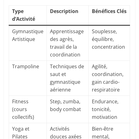
Type
Description
Bénéfices Clés
d’Activité
Gymnastique
Apprentissage
Souplesse,
Artistique
des agrès,
équilibre,
travail de la
concentration
coordination
Trampoline
Techniques de
Agilité,
saut et
coordination,
gymnastique
gain cardio-
aérienne
respiratoire
Fitness
Step, zumba,
Endurance,
(cours
body combat
tonicité,
collectifs)
motivation
Yoga et
Activités
Bien-être
Pilates
douces axées
mental,