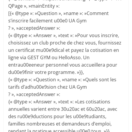
QPage », »mainEntity »:
[{« @type »: »Question », »name »: »Comment
s’inscrire facilement u00e0 UA Gym
? », »acceptedAnswer »:
{« @type »: »Answer », »text »: »Pour vous inscrire,
choisissez un club proche de chez vous, fournissez
un certificat mu00e9dical et payez la cotisation en
ligne via GEST GYM ou HelloAsso. Un
entrau00eeneur personnel vous accueillera pour
du00e9finir votre programme. »}},
{« @type »: »Question », »name »: »Quels sont les
tarifs d’adhu00e9sion chez UA Gym
? », »acceptedAnswer »:
{« @type »: »Answer », »text »: »Les cotisations
annuelles varient entre 30u20ac et 60u20ac, avec
des ru00e9ductions pour les u00e9tudiants,
familles nombreuses et demandeurs d’emploi,
rendant la pratique accessible u00e0 tous. »}},