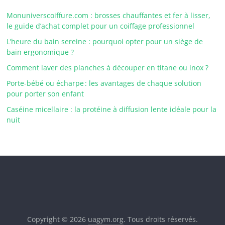
Monuniverscoiffure.com : brosses chauffantes et fer à lisser,
le guide d’achat complet pour un coiffage professionnel
L’heure du bain sereine : pourquoi opter pour un siège de
bain ergonomique ?
Comment laver des planches à découper en titane ou inox ?
Porte-bébé ou écharpe : les avantages de chaque solution
pour porter son enfant
Caséine micellaire : la protéine à diffusion lente idéale pour la
nuit
Copyright © 2026
uagym.org
. Tous droits réservés.